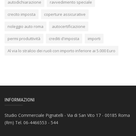
autodichiarazione
ravvedimento speciale
crecito imposta
coperture assicurative
noleggio auto roma
autocertificazione
permi produttività
crediti d'imposta
importi
Al via lo stralcio dei ruoli con importo inferiore ai 5.000 Euro
INFORMAZIONI
Studio Commerciale Pignatelli - Via di San Vito 17 - 00185 Roma
(Rm) Tel. 06-4466553 - 544