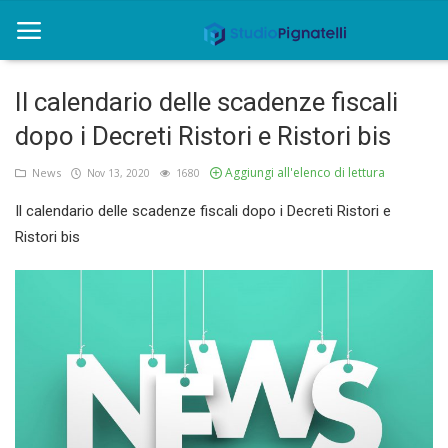
Il calendario delle scadenze fiscali
Home
dopo i Decreti Ristori e Ristori bis
Chi siamo
Aggiungi all'elenco di lettura
News
Nov 13, 2020
1680
Il calendario delle scadenze fiscali dopo i Decreti Ristori e
Rent
Ristori bis
Informazioni
Approfondimenti
News
Contatti