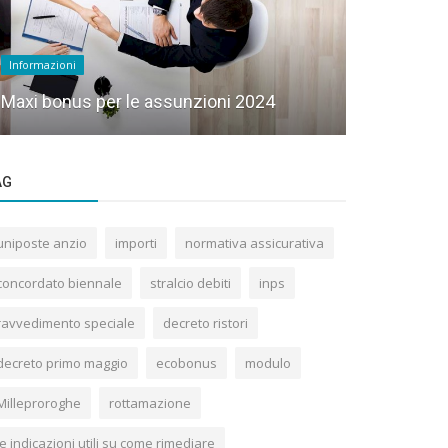
News
Informazioni
Patente a cr
Maxi bonus per le assunzioni 2024
aggiornam
AG
uniposte anzio
importi
normativa assicurativa
concordato biennale
stralcio debiti
inps
ravvedimento speciale
decreto ristori
decreto primo maggio
ecobonus
modulo
Milleproroghe
rottamazione
le indicazioni utili su come rimediare