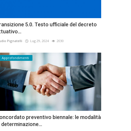
ransizione 5.0. Testo ufficiale del decreto
ttuativo...
udio Pignatelli
Lug 29, 2024
2030
Approfondimenti
oncordato preventivo biennale: le modalità
i determinazione...