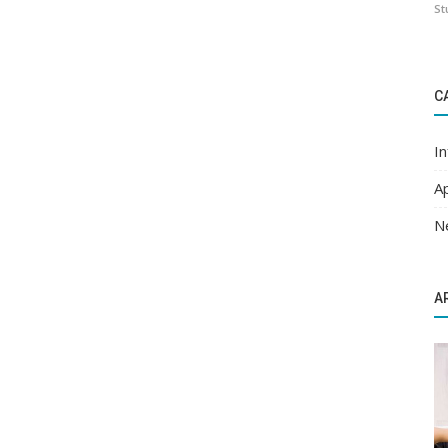
St
C
I
A
N
A