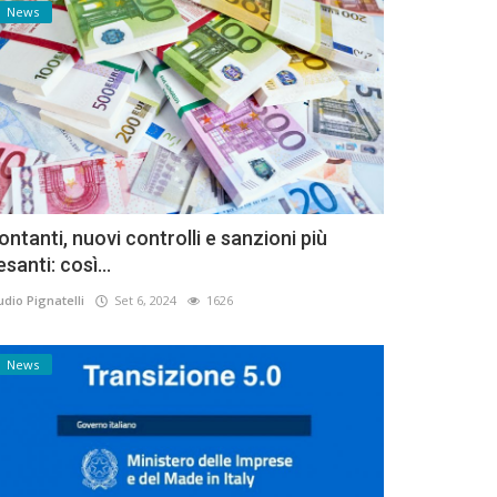
News
ontanti, nuovi controlli e sanzioni più
esanti: così...
udio Pignatelli
Set 6, 2024
1626
News