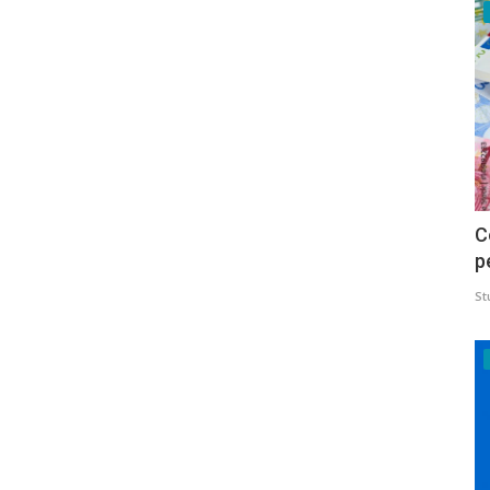
C
p
St