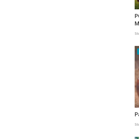
P
M
St
P
St