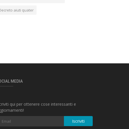
Decreto aiuti quater
OCIAL MEDIA
criviti qui per ottenere cose interessanti e
giornamenti!
Iscriviti