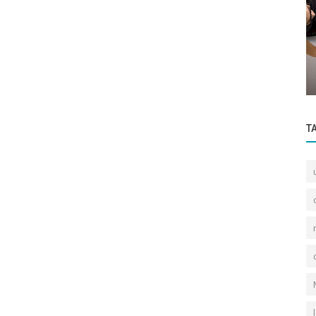
ome
Approfondimenti
Avvisi Bonari nel Decreto Rilancio
T