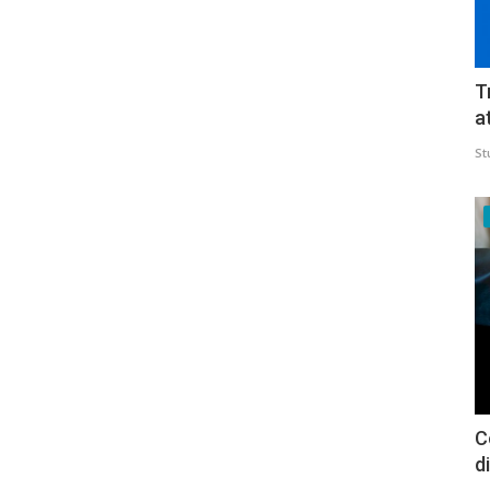
T
a
St
C
d