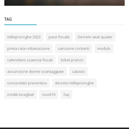
TAG
milleproroghe 2023
pace fiscale
Decreto aiuti quater
prima rata rottamazione
sanzione contanti
modulo
calendario scaenze fiscali
ticket pranzo
assunzione donne svantaggiate
catasto
concordato preventivo
decreto milleproroghe
crediti incagliati
covid19
faq