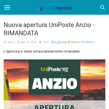
Nuova apertura UniPoste Anzio -
Home
RIMANDATA
Rent
Aggiungi all'elenco di lettura
News
Mar 10, 2022
1479
L'apertura è stata temporaneamente rimandata
Chi siamo
Informazioni
Approfondimenti
News
Contatti