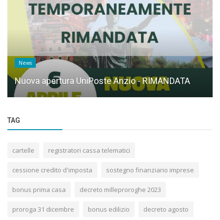
News
Nuova apertura UniPoste Anzio - RIMANDATA
TAG
cartelle
registratori cassa telematici
cessione credito d'imposta
sostegno finanziario imprese
bonus prima casa
decreto milleproroghe 2023
proroga 31 dicembre
bonus edilizio
decreto agosto