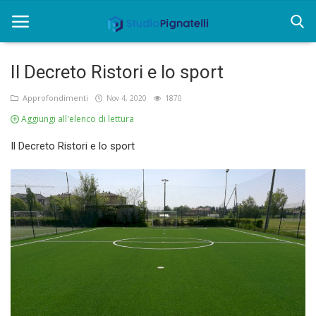
Il Decreto Ristori e lo sport
Home
Approfondimenti
Nov 4, 2020
1870
Aggiungi all'elenco di lettura
Chi siamo
Il Decreto Ristori e lo sport
Rent
Informazioni
Approfondimenti
News
Contatti