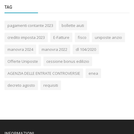
TAG
pagamenti contante 2023
bollette aiuti
credito imposta 2023
E-Fatture
fisco
uniposte anzio
manovra 2024
manovra 2022
dl 104/2020
Offerte Uniposte
cessione bonus edilizio
AGENZIA DELLE ENTRATE CONTROVERSIE
enea
decreto agosto
requisiti
INFORMAZIONI