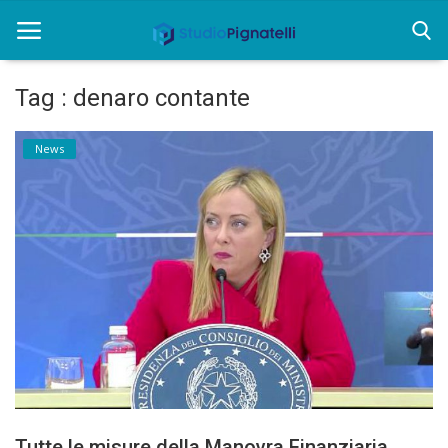
Tag : denaro contante
Home
News
Chi siamo
Rent
Informazioni
Approfondimenti
News
Contatti
Tutte le misure della Manovra Finanziaria