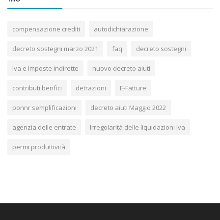
compensazione crediti
autodichiarazione
decreto sostegni marzo 2021
faq
decreto sostegni
Iva e Imposte indirette
nuovo decreto aiuti
contributi benfici
detrazioni
E-Fatture
ponnr semplificazioni
decreto aiuti Maggio 2022
agenzia delle entrate
Irregolarità delle liquidazioni Iva
permi produttività