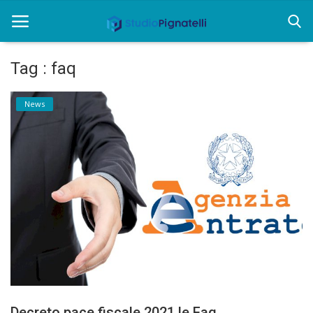
Tag : faq
Home
News
Chi siamo
Rent
Informazioni
Approfondimenti
News
Contatti
Decreto pace fiscale 2021 le Faq