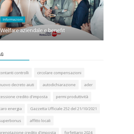
News
Informazioni
Tutte le mi
Welfare aziendale e benefit
2023 nel c
AG
contanti controlli
circolare compensazioni
nuovo decreto aiuti
autodichiarazione
ader
cessione credito d'imposta
permi produttività
caro energia
Gazzetta Ufficiale 252 del 21/10/2021
superbonus
affitto locali
prenotazione credito d'imposta
forfettario 2024