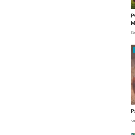
P
M
St
P
St