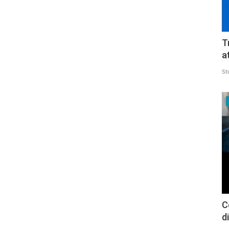
T
a
St
C
d