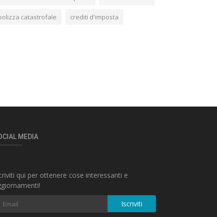
polizza catastrofale
crediti d'imposta
OCIAL MEDIA
criviti qui per ottenere cose interessanti e
giornamenti!
Iscriviti