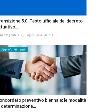
ransizione 5.0. Testo ufficiale del decreto
ttuativo...
udio Pignatelli
Lug 29, 2024
2033
Approfondimenti
oncordato preventivo biennale: le modalità
i determinazione...