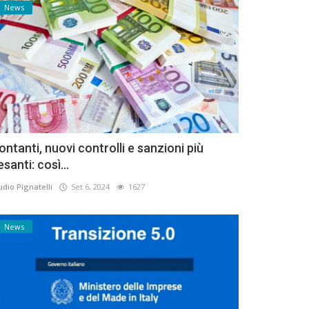
News
ontanti, nuovi controlli e sanzioni più
esanti: così...
udio Pignatelli
Set 6, 2024
1627
News