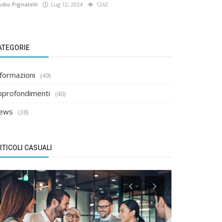
udio Pignatelli
Lug 12, 2024
1262
ATEGORIE
nformazioni
(49)
pprofondimenti
(40)
ews
(38)
RTICOLI CASUALI