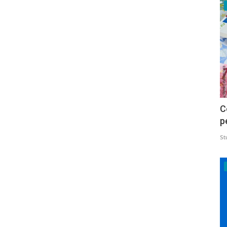
C
p
St