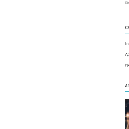
St
C
I
A
N
A