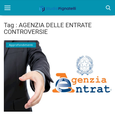
Tag : AGENZIA DELLE ENTRATE
CONTROVERSIE
Home
Rent
Approfondimenti
Chi siamo
Informazioni
Approfondimenti
News
Contatti