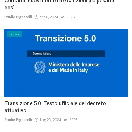
Contanti, nuovi controlli e sanzioni più pesanti:
così...
Studio Pignatelli
Set 6, 2024
1628
News
Transizione 5.0. Testo ufficiale del decreto
attuativo...
Studio Pignatelli
Lug 29, 2024
2035