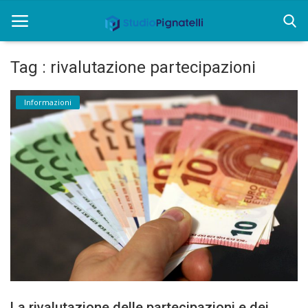
Tag : rivalutazione partecipazioni
Home
Informazioni
Chi siamo
Rent
Informazioni
Approfondimenti
News
Contatti
La rivalutazione delle partecipazioni e dei