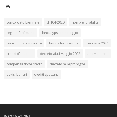
TAG
concordato biennale
dl 104/2020
non pignorabilità
regime forfettario
lancia ypsilon noleggio
Iva e Imposte indirette
bonus tredicesima
manovra 2024
crediti d'imposta
decreto aiuti Maggio 2022
adempimenti
compensazione crediti
decreto milleproroghe
avvisi bonari
crediti spettanti
INFORMAZIONI