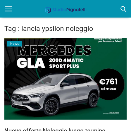
Tag : lancia ypsilon noleggio
Home
News
Rent
Chi siamo
Informazioni
Approfondimenti
News
Contatti
Nuove offerte Noleggio lungo termine