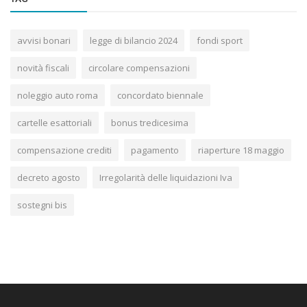
avvisi bonari
legge di bilancio 2024
fondi sport
novità fiscali
circolare compensazioni
noleggio auto roma
concordato biennale
cartelle esattoriali
bonus tredicesima
compensazione crediti
pagamento
riaperture 18 maggio
decreto agosto
Irregolarità delle liquidazioni Iva
sostegni bis