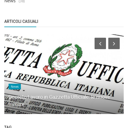
News
(38)
ARTICOLI CASUALI
News
Decreto Lavoro in Gazzetta Ufficiale: le nuove
misure
TAG